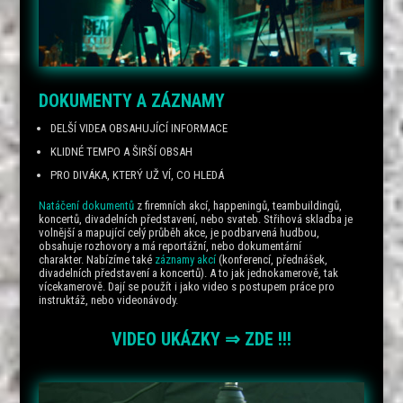
DOKUMENTY A ZÁZNAMY
DELŠÍ VIDEA OBSAHUJÍCÍ INFORMACE
KLIDNÉ TEMPO A ŠIRŠÍ OBSAH
PRO DIVÁKA, KTERÝ UŽ VÍ, CO HLEDÁ
Natáčení dokumentů
z firemních akcí, happeningů, teambuildingů,
koncertů, divadelních představení, nebo svateb. Střihová skladba je
volnější a mapující celý průběh akce, je podbarvená hudbou,
obsahuje rozhovory a má reportážní, nebo dokumentární
charakter. Nabízíme také
záznamy akcí
(konferencí, přednášek,
divadelních představení a koncertů). A to jak jednokamerově, tak
vícekamerově. Dají se použít i jako video s postupem práce pro
instruktáž, nebo videonávody.
VIDEO UKÁZKY ⇒ ZDE !!!