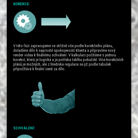
KOREKCE:
V této fázi zapracujeme ve střižně vše podle korekčního plánu,
doladíme dílo k naprosté spokojenosti klienta a připravíme nový
render videa k finálnímu schválení. V kalkulaci počítáme s jednou
korekcí, která je logická a je potřeba takřka pokaždé. Více korekčních
plánů je možných, ale z hlediska regulace se již podle tabulek
připočítává k finální ceně za dílo.
SCHVÁLENÍ: