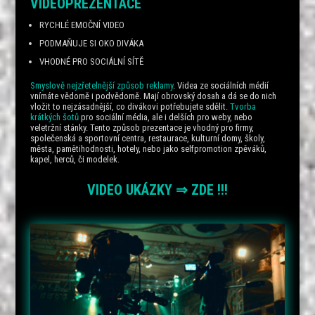
VIDEOPREZENTACE
RYCHLÉ EMOČNÍ VIDEO
PODMAŇUJE SI OKO DIVÁKA
VHODNÉ PRO SOCIÁLNÍ SÍTĚ
Smyslově nejzřetelnější způsob reklamy
. Videa ze sociálních médií
vnímáte vědomě i podvědomě. Mají obrovský dosah a dá se do nich
vložit to nejzásadnější, co divákovi potřebujete sdělit.
Tvorba
krátkých šotů
pro sociální média, ale i delších pro weby, nebo
veletržní stánky. Tento způsob prezentace je vhodný pro firmy,
společenská a sportovní centra, restaurace, kulturní domy, školy,
města, pamětihodnosti, hotely, nebo jako selfpromotion zpěváků,
kapel, herců, či modelek.
VIDEO UKÁZKY ⇒ ZDE !!!