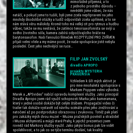
mimořádně příjemná, a to
z jednoho prostého důvodu –
nevěděli jsme vůbec, že nás
natáčí, a pokud jsme to tušili, byli jsme zcela nepřipravení na jeho
mnohdy škodolibé otázky a tudíž odpovídali zcela upřímně, a to se
nám stává věru málokdy. Kromě toho má velký cit pro rytmus a hudbu
vůbec, takže se mu nestává, že zatímco tenorsaxofonista se svíjí u
svého životního sóla, kamera zabírá odpočívajícího hráče na
barytonsaxofon. Naši fanoušci filmeček ROZPTÝLENÍ PRO ZVÍŘATA
přijali velmi vřele a my máme pocit, že naše spolupráce jistě nebyla
poslední. Čest jeho nechvějící se ruce…
FILIP JAN ZVOLSKÝ
divadlo APROPO
projekty MYSTERIA
PRAGENSIA
Vzhledem k šíři mých aktivit je
pro mne mnohaletá spolupráce s
Markem Poppem velmi výhodná.
Marek a „APSvideo“ nabízí opravdu komplexní služby. Jako principál
Divadla Apropo jsem rád využil schopnosti Marka jako kameramana,
který v jedné osobě dokáže být celým štábem. Propagační video či
trailer tak dokáže vystavět od návrhu scénáře přes jeho zrežírování a
natočení až po postprodukci obrazovou i zvukovou. Totéž pak platí
pro zakázky mých dvou muzeí – Muzea pražských pověstí a strašidel
i Muzea alchymistů a mágů staré Prahy, k jejichž prezentaci jsem
rovněž rád Markovy služby využil. Jako jakýsi bonus pak lze vidět
spolehlivost, a to jak co se týče termínu dodání, tak kvality.