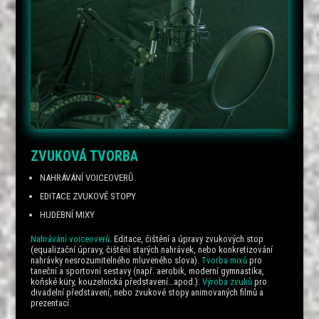
ZVUKOVÁ TVORBA
NAHRÁVÁNÍ VOICEOVERŮ
EDITACE ZVUKOVÉ STOPY
HUDEBNÍ MIXY
Nahrávání voiceoverů
. Editace, čištění a úpravy zvukových stop
(equalizační úpravy, čištění starých nahrávek, nebo konkretizování
nahrávky nesrozumitelného mluveného slova).
Tvorba mixů
pro
taneční a sportovní sestavy (např. aerobik, moderní gymnastika,
koňské küry, kouzelnická představení…apod.).
Výroba zvuků
pro
divadelní představení, nebo zvukové stopy animovaných filmů a
prezentací.