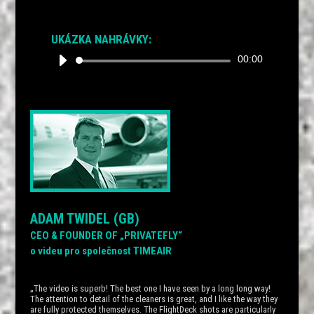
UKÁZKA NAHRÁVKY:
Audio
00:00
přehrávač
ADAM TWIDEL (GB)
CEO & FOUNDER OF „PRIVATEFLY“
o videu pro společnost TIMEAIR
„The video is superb! The best one I have seen by a long long way!
The attention to detail of the cleaners is great, and I like the way they
are fully protected themselves. The FlightDeck shots are particularly