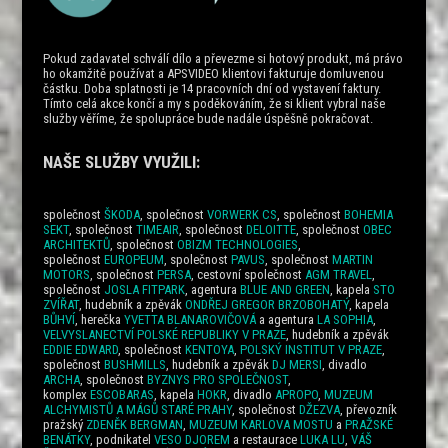
Pokud zadavatel schválí dílo a převezme si hotový produkt, má právo
ho okamžitě používat a APSVIDEO klientovi fakturuje domluvenou
částku. Doba splatnosti je 14 pracovních dní od vystavení faktury.
Tímto celá akce končí a my s poděkováním, že si klient vybral naše
služby věříme, že spolupráce bude nadále úspěšně pokračovat.
NAŠE SLUŽBY VYUŽILI:
společnost
ŠKODA
, společnost
VORWERK CS
, společnost
BOHEMIA
SEKT
, společnost
TIMEAIR
, společnost
DELOITTE
, společnost
OBEC
ARCHITEKTŮ
, společnost
OBIZM TECHNOLOGIES
,
společnost
EUROPEUM
, společnost
PAVUS
, společnost
MARTIN
MOTORS
, společnost
PERSA
, cestovní společnost
AGM TRAVEL
,
společnost
JOSLA FITPARK
, agentura
BLUE AND GREEN
, kapela
STO
ZVÍŘAT
, hudebník a zpěvák
ONDŘEJ GREGOR BRZOBOHATÝ
, kapela
BŮHVÍ
, herečka
YVETTA BLANAROVIČOVÁ
a agentura
LA SOPHIA
,
VELVYSLANECTVÍ POLSKÉ REPUBLIKY V PRAZE
, hudebník a zpěvák
EDDIE EDWARD
, společnost
KENTOYA
,
POLSKÝ INSTITUT V PRAZE
,
společnost
BUSHMILLS
, hudebník a zpěvák
DJ MERSI
, divadlo
ARCHA
, společnost
BYZNYS PRO SPOLEČNOST
,
komplex
ESCOBARAS
, kapela
HOKR
, divadlo
APROPO
,
MUZEUM
ALCHYMISTŮ A MÁGŮ STARÉ PRAHY
, společnost
DŽEZVA
, převozník
pražský
ZDENĚK BERGMAN
,
MUZEUM KARLOVA MOSTU
a
PRAŽSKÉ
BENÁTKY
, podnikatel
VESO DJOREM
a restaurace
LUKA LU
,
VÁŠ