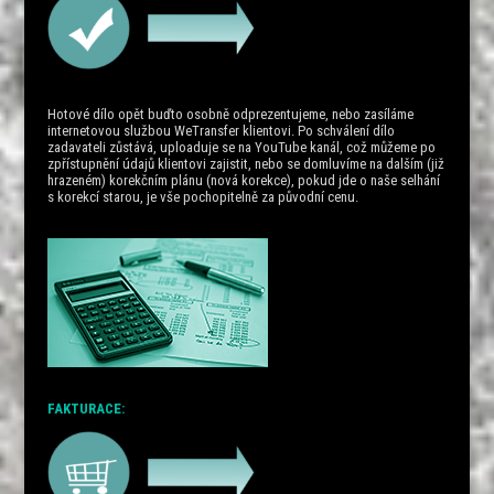
Hotové dílo opět buďto osobně odprezentujeme, nebo zasíláme
internetovou službou WeTransfer klientovi. Po schválení dílo
zadavateli zůstává, uploaduje se na YouTube kanál, což můžeme po
zpřístupnění údajů klientovi zajistit, nebo se domluvíme na dalším (již
hrazeném) korekčním plánu (nová korekce), pokud jde o naše selhání
s korekcí starou, je vše pochopitelně za původní cenu.
FAKTURACE: